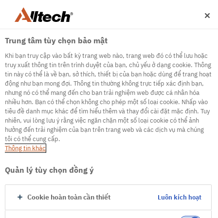
Trung tâm tùy chọn bảo mật
Khi bạn truy cập vào bất kỳ trang web nào, trang web đó có thể lưu hoặc
truy xuất thông tin trên trình duyệt của bạn, chủ yếu ở dạng cookie. Thông
tin này có thể là về bạn, sở thích, thiết bị của bạn hoặc dùng để trang hoạt
động như bạn mong đợi. Thông tin thường không trực tiếp xác định bạn,
500
nhưng nó có thể mang đến cho bạn trải nghiệm web được cá nhân hóa
nhiều hơn. Bạn có thể chọn không cho phép một số loại cookie. Nhấp vào
tiêu đề danh mục khác để tìm hiểu thêm và thay đổi cài đặt mặc định. Tuy
nhiên, vui lòng lưu ý rằng việc ngăn chặn một số loại cookie có thể ảnh
Internal Error Server
hưởng đến trải nghiệm của bạn trên trang web và các dịch vụ mà chúng
tôi có thể cung cấp.
It seems we're experiencing some technical
Thông tin khác
difficulties. Try refreshing the page or go to the
homepage
Quản lý tùy chọn đồng ý
Go to Homepage
Cookie hoàn toàn cần thiết
Luôn kích hoạt