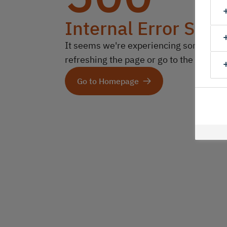
Internal Error Serv
It seems we're experiencing some technic
refreshing the page or go to the homep
Go to Homepage