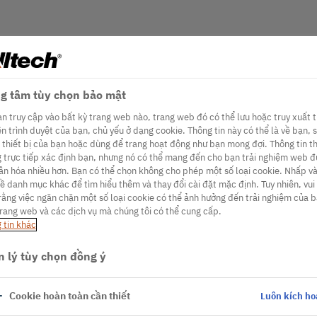
g tâm tùy chọn bảo mật
ạn truy cập vào bất kỳ trang web nào, trang web đó có thể lưu hoặc truy xuất 
rên trình duyệt của bạn, chủ yếu ở dạng cookie. Thông tin này có thể là về bạn, 
, thiết bị của bạn hoặc dùng để trang hoạt động như bạn mong đợi. Thông tin t
 trực tiếp xác định bạn, nhưng nó có thể mang đến cho bạn trải nghiệm web 
ân hóa nhiều hơn. Bạn có thể chọn không cho phép một số loại cookie. Nhấp v
đề danh mục khác để tìm hiểu thêm và thay đổi cài đặt mặc định. Tuy nhiên, vui
 rằng việc ngăn chặn một số loại cookie có thể ảnh hưởng đến trải nghiệm của 
trang web và các dịch vụ mà chúng tôi có thể cung cấp.
 tin khác
 lý tùy chọn đồng ý
Cookie hoàn toàn cần thiết
Luôn kích ho