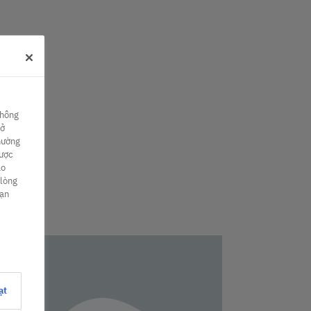
thông
sở
hường
được
ào
 lòng
bạn
ạt