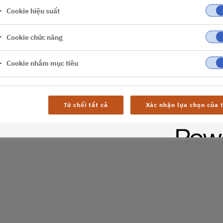
Cookie hiệu suất
er
Cookie chức năng
al difficulties. Try
age
Cookie nhắm mục tiêu
Từ chối tất cả
Xác nhận lựa chọn của t