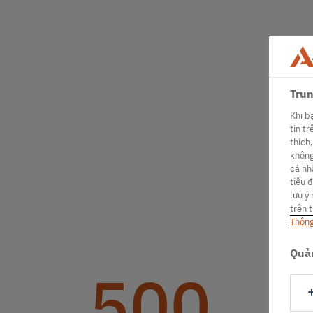
Trun
Khi b
tin t
thích
không
cá nh
tiêu 
lưu ý
trên 
Thông
Quản
500