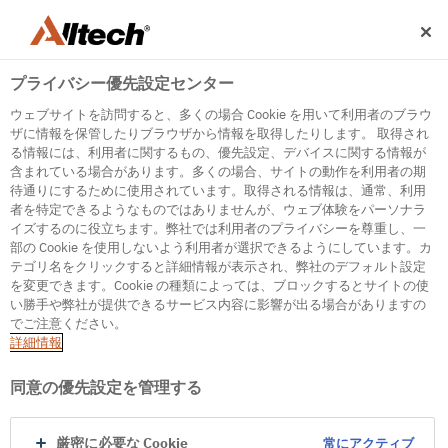
プライバシー優先設定センター
ウェブサイトを訪問すると、多くの場合 Cookie を用いて利用者のブラウ
ザに情報を保管したりブラウザから情報を取得したりします。 取得され
る情報には、利用者に関するもの、優先設定、デバイスに関する情報が
含まれている場合があります。多くの場合、サイトの動作を利用者の期
500
待通りにするために使用されています。取得される情報は、通常、利用
者を特定できるようなものではありませんが、ウェブ体験をパーソナラ
イズするのに役立ちます。弊社では利用者のプライバシーを尊重し、一
部の Cookie を使用しないよう利用者が選択できるようにしています。カ
Internal Error Server
テゴリ名をクリックすると詳細情報が表示され、弊社のデフォルト設定
を変更できます。Cookie の種類によっては、ブロックするとサイトの使
It seems we're experiencing some technical
い勝手や弊社が提供できるサービス内容に影響が出る場合がありますの
difficulties. Try refreshing the page or go to the
でご注意ください。
homepage
詳細情報
Go to Homepage
同意の優先設定を管理する
厳密に必要な Cookie
常にアクティブ