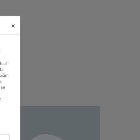
í
louží
la
vašim
e
 se
m