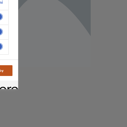
ní
by