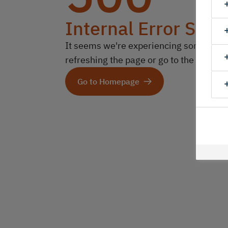
Internal Error Serv
It seems we're experiencing some technic
refreshing the page or go to the homep
Go to Homepage