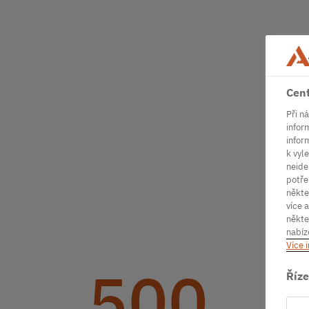
Cent
Při n
infor
inform
k vyl
neide
potře
někte
více 
někte
nabíz
Více 
500
Říze