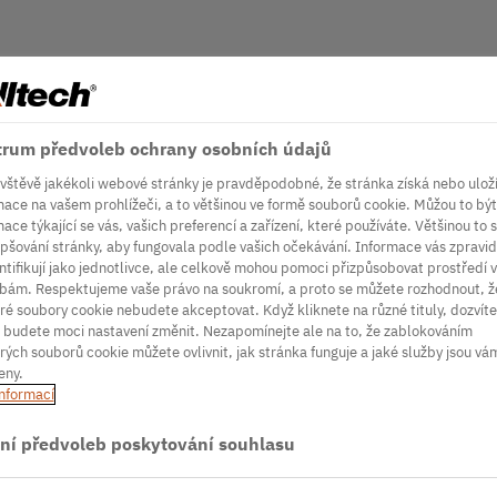
rum předvoleb ochrany osobních údajů
ávštěvě jakékoli webové stránky je pravděpodobné, že stránka získá nebo ulož
mace na vašem prohlížeči, a to většinou ve formě souborů cookie. Můžou to být
ace týkající se vás, vašich preferencí a zařízení, které používáte. Většinou to s
epšování stránky, aby fungovala podle vašich očekávání. Informace vás zpravid
ntifikují jako jednotlivce, ale celkově mohou pomoci přizpůsobovat prostředí 
bám. Respektujeme vaše právo na soukromí, a proto se můžete rozhodnout, ž
ré soubory cookie nebudete akceptovat. Když kliknete na různé tituly, dozvíte
a budete moci nastavení změnit. Nezapomínejte ale na to, že zablokováním
rých souborů cookie můžete ovlivnit, jak stránka funguje a jaké služby jsou vá
eny.
informací
ní předvoleb poskytování souhlasu