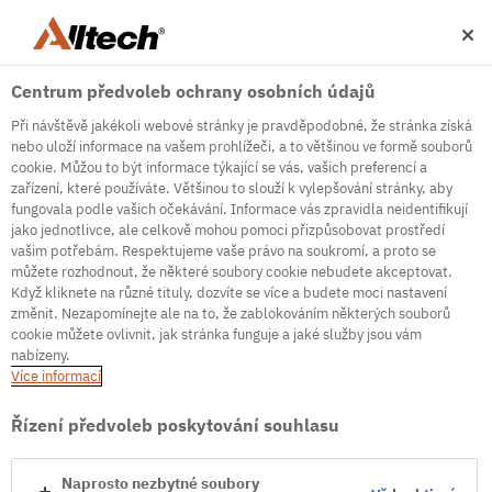
Centrum předvoleb ochrany osobních údajů
Při návštěvě jakékoli webové stránky je pravděpodobné, že stránka získá
nebo uloží informace na vašem prohlížeči, a to většinou ve formě souborů
cookie. Můžou to být informace týkající se vás, vašich preferencí a
zařízení, které používáte. Většinou to slouží k vylepšování stránky, aby
500
fungovala podle vašich očekávání. Informace vás zpravidla neidentifikují
jako jednotlivce, ale celkově mohou pomoci přizpůsobovat prostředí
vašim potřebám. Respektujeme vaše právo na soukromí, a proto se
můžete rozhodnout, že některé soubory cookie nebudete akceptovat.
Internal Error Server
Když kliknete na různé tituly, dozvíte se více a budete moci nastavení
změnit. Nezapomínejte ale na to, že zablokováním některých souborů
It seems we're experiencing some technical
cookie můžete ovlivnit, jak stránka funguje a jaké služby jsou vám
difficulties. Try refreshing the page or go to the
nabízeny.
homepage
Více informací
Go to Homepage
Řízení předvoleb poskytování souhlasu
Naprosto nezbytné soubory