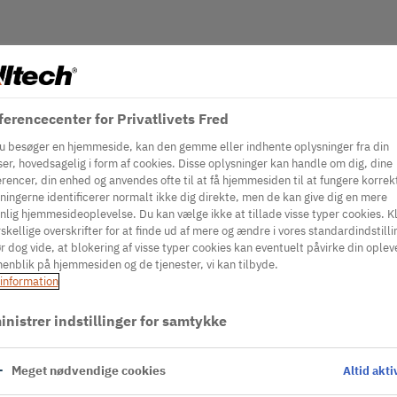
erencecenter for Privatlivets Fred
u besøger en hjemmeside, kan den gemme eller indhente oplysninger fra din
er, hovedsagelig i form af cookies. Disse oplysninger kan handle om dig, dine
rencer, din enhed og anvendes ofte til at få hjemmesiden til at fungere korrek
ningerne identificerer normalt ikke dig direkte, men de kan give dig en mere
nlig hjemmesideoplevelse. Du kan vælge ikke at tillade visse typer cookies. Kl
skellige overskrifter for at finde ud af mere og ændre i vores standardindstilli
r dog vide, at blokering af visse typer cookies kan eventuelt påvirke din oplev
enblik på hjemmesiden og de tjenester, vi kan tilbyde.
information
nistrer indstillinger for samtykke
Meget nødvendige cookies
Altid akti