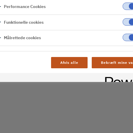
Performance Cookies
er
Funktionelle cookies
al difficulties. Try
age
Målrettede cookies
Afvis alle
Bekræft mine va