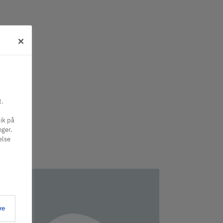
t.
ik på
nger.
else
ve