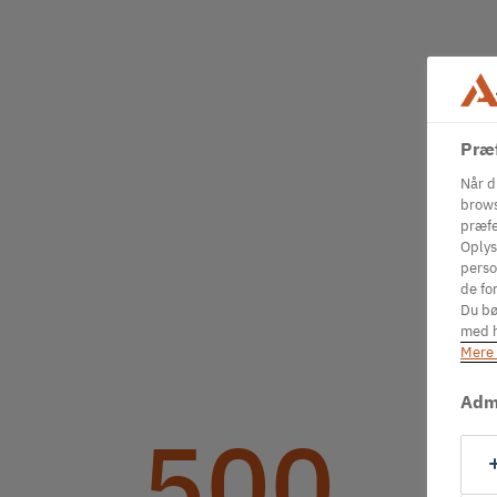
Præf
Når d
brows
præfe
Oplys
perso
de for
Du bø
med h
Mere 
Admi
500