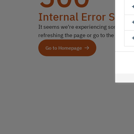
Internal Error Serv
It seems we're experiencing some technic
refreshing the page or go to the homep
Go to Homepage