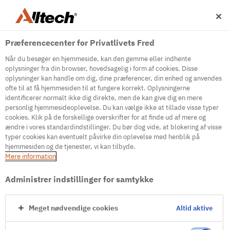
Præferencecenter for Privatlivets Fred
Når du besøger en hjemmeside, kan den gemme eller indhente
oplysninger fra din browser, hovedsagelig i form af cookies. Disse
oplysninger kan handle om dig, dine præferencer, din enhed og anvendes
ofte til at få hjemmesiden til at fungere korrekt. Oplysningerne
500
identificerer normalt ikke dig direkte, men de kan give dig en mere
personlig hjemmesideoplevelse. Du kan vælge ikke at tillade visse typer
cookies. Klik på de forskellige overskrifter for at finde ud af mere og
ændre i vores standardindstillinger. Du bør dog vide, at blokering af visse
Internal Error Server
typer cookies kan eventuelt påvirke din oplevelse med henblik på
hjemmesiden og de tjenester, vi kan tilbyde.
It seems we're experiencing some technical
Mere information
difficulties. Try refreshing the page or go to the
homepage
Administrer indstillinger for samtykke
Go to Homepage
Meget nødvendige cookies
Altid aktive