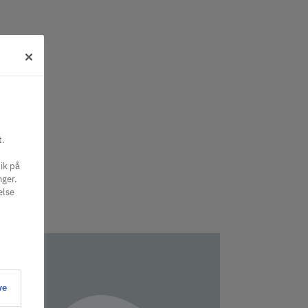
t.
ik på
nger.
else
ve