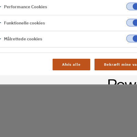
Performance Cookies
er
Funktionelle cookies
al difficulties. Try
age
Målrettede cookies
Afvis alle
Bekræft mine va