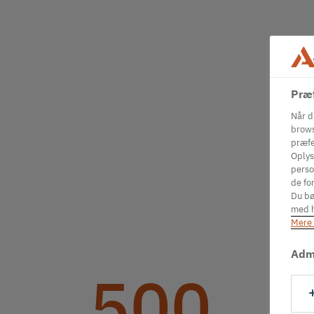
Præf
Når d
brows
præfe
Oplys
perso
de for
Du bø
med h
Mere 
Admi
500