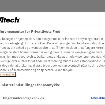
erencecenter for Privatlivets Fred
u besøger en hjemmeside, kan den gemme eller indhente oplysninger fra din
er, hovedsagelig i form af cookies. Disse oplysninger kan handle om dig, dine
rencer, din enhed og anvendes ofte til at få hjemmesiden til at fungere korrek
ningerne identificerer normalt ikke dig direkte, men de kan give dig en mere
nlig hjemmesideoplevelse. Du kan vælge ikke at tillade visse typer cookies. Kl
skellige overskrifter for at finde ud af mere og ændre i vores standardindstilli
r dog vide, at blokering af visse typer cookies kan eventuelt påvirke din oplev
enblik på hjemmesiden og de tjenester, vi kan tilbyde.
information
nistrer indstillinger for samtykke
Meget nødvendige cookies
Altid akti