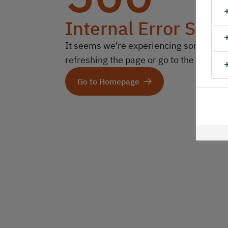
Internal Error Serv
It seems we're experiencing some technic
refreshing the page or go to the homep
Go to Homepage