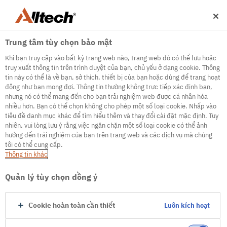
Trung tâm tùy chọn bảo mật
Khi bạn truy cập vào bất kỳ trang web nào, trang web đó có thể lưu hoặc
truy xuất thông tin trên trình duyệt của bạn, chủ yếu ở dạng cookie. Thông
tin này có thể là về bạn, sở thích, thiết bị của bạn hoặc dùng để trang hoạt
động như bạn mong đợi. Thông tin thường không trực tiếp xác định bạn,
500
nhưng nó có thể mang đến cho bạn trải nghiệm web được cá nhân hóa
nhiều hơn. Bạn có thể chọn không cho phép một số loại cookie. Nhấp vào
tiêu đề danh mục khác để tìm hiểu thêm và thay đổi cài đặt mặc định. Tuy
nhiên, vui lòng lưu ý rằng việc ngăn chặn một số loại cookie có thể ảnh
Internal Error Server
hưởng đến trải nghiệm của bạn trên trang web và các dịch vụ mà chúng
tôi có thể cung cấp.
It seems we're experiencing some technical
Thông tin khác
difficulties. Try refreshing the page or go to the
homepage
Quản lý tùy chọn đồng ý
Go to Homepage
Cookie hoàn toàn cần thiết
Luôn kích hoạt