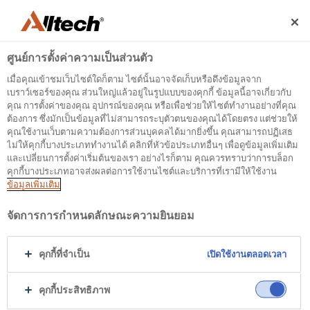
ศูนย์การตั้งค่าความเป็นส่วนตัว
เมื่อคุณเข้าชมเว็บไซต์ใดก็ตาม ไซต์นั้นอาจจัดเก็บหรือดึงข้อมูลจาก
เบราว์เซอร์ของคุณ ส่วนใหญ่แล้วอยู่ในรูปแบบของคุกกี้ ข้อมูลนี้อาจเกี่ยวกับ
คุณ การตั้งค่าของคุณ อุปกรณ์ของคุณ หรือเพื่อช่วยให้ไซต์ทำงานอย่างที่คุณ
ต้องการ ซึ่งมักเป็นข้อมูลที่ไม่สามารถระบุตัวตนของคุณได้โดยตรง แต่ช่วยให้
500
คุณใช้งานเว็บตามความต้องการส่วนบุคคลได้มากยิ่งขึ้น คุณสามารถปฏิเสธ
ไม่ให้คุกกี้บางประเภททำงานได้ คลิกที่หัวข้อประเภทอื่นๆ เพื่อดูข้อมูลเพิ่มเติม
และเปลี่ยนการตั้งค่าเริ่มต้นของเรา อย่างไรก็ตาม คุณควรทราบว่าการบล็อก
คุกกี้บางประเภทอาจส่งผลต่อการใช้งานไซต์และบริการที่เรามีให้ใช้งาน
Internal Error Server
ข้อมูลเพิ่มเติม
It seems we're experiencing some technical
จัดการการกำหนดลักษณะความยินยอม
difficulties. Try refreshing the page or go to the
homepage
คุกกี้ที่จำเป็น
เปิดใช้งานตลอดเวลา
Go to Homepage
คุกกี้ประสิทธิภาพ