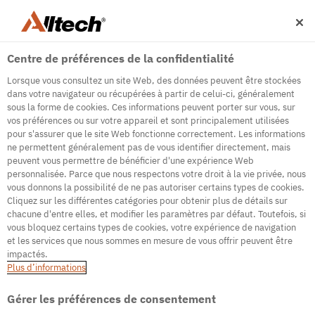
Centre de préférences de la confidentialité
Lorsque vous consultez un site Web, des données peuvent être stockées
dans votre navigateur ou récupérées à partir de celui-ci, généralement
sous la forme de cookies. Ces informations peuvent porter sur vous, sur
vos préférences ou sur votre appareil et sont principalement utilisées
500
pour s'assurer que le site Web fonctionne correctement. Les informations
ne permettent généralement pas de vous identifier directement, mais
peuvent vous permettre de bénéficier d'une expérience Web
personnalisée. Parce que nous respectons votre droit à la vie privée, nous
Internal Error Server
vous donnons la possibilité de ne pas autoriser certains types de cookies.
Cliquez sur les différentes catégories pour obtenir plus de détails sur
It seems we're experiencing some technical
chacune d'entre elles, et modifier les paramètres par défaut. Toutefois, si
difficulties. Try refreshing the page or go to the
vous bloquez certains types de cookies, votre expérience de navigation
homepage
et les services que nous sommes en mesure de vous offrir peuvent être
impactés.
Go to Homepage
Plus d’informations
Gérer les préférences de consentement