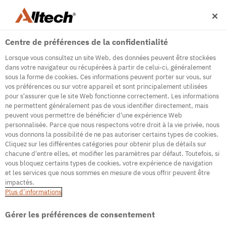
Centre de préférences de la confidentialité
Lorsque vous consultez un site Web, des données peuvent être stockées
dans votre navigateur ou récupérées à partir de celui-ci, généralement
sous la forme de cookies. Ces informations peuvent porter sur vous, sur
vos préférences ou sur votre appareil et sont principalement utilisées
500
pour s'assurer que le site Web fonctionne correctement. Les informations
ne permettent généralement pas de vous identifier directement, mais
peuvent vous permettre de bénéficier d'une expérience Web
personnalisée. Parce que nous respectons votre droit à la vie privée, nous
Internal Error Server
vous donnons la possibilité de ne pas autoriser certains types de cookies.
Cliquez sur les différentes catégories pour obtenir plus de détails sur
It seems we're experiencing some technical
chacune d'entre elles, et modifier les paramètres par défaut. Toutefois, si
difficulties. Try refreshing the page or go to the
vous bloquez certains types de cookies, votre expérience de navigation
homepage
et les services que nous sommes en mesure de vous offrir peuvent être
impactés.
Go to Homepage
Plus d’informations
Gérer les préférences de consentement