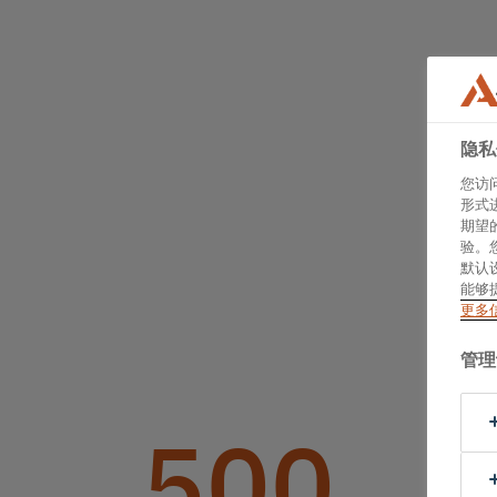
隐私
您访
形式
期望
验。
默认
能够
更多
管理
500