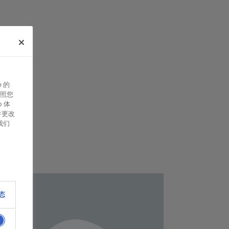
 的
照您
 体
并更改
我们
态