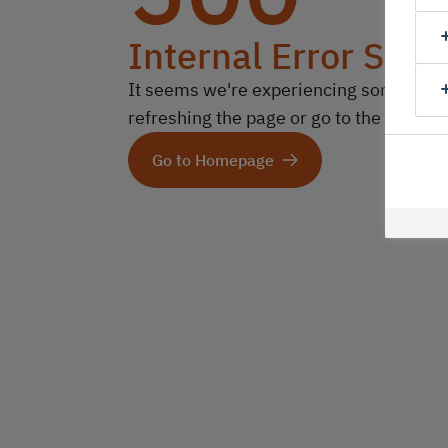
Internal Error Serv
It seems we're experiencing some technic
refreshing the page or go to the homep
Go to Homepage