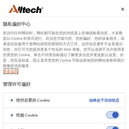
隐私偏好中心
您访问任何网站时，网站都可能在您的浏览器上存储或检索信息，大多数
是以 Cookie 的形式进行。此信息可能与您、您的偏好、您的设备相关，或
者该信息被用于使网站按照您期望的方式工作。这些信息通常不会直接识
别您，但它可为您提供更多个性化的 Web 体验。您可以选择不允许使用某
500
些类型的 Cookie。单击不同类别标题以了解更多信息并更改默认设置。但
是，您应该知道，阻止某些类型的 Cookie 可能会影响您的网站体验和我们
能够提供的服务。
更多信息
Internal Error Server
It seems we're experiencing some technical
管理许可偏好
difficulties. Try refreshing the page or go to the
homepage
绝对必要的 Cookie
始终处于活动状态
Go to Homepage
性能 Cookie