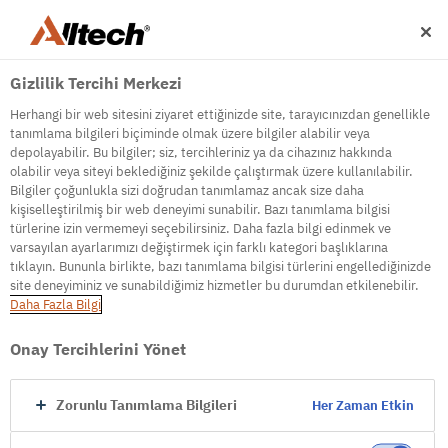
Gizlilik Tercihi Merkezi
Herhangi bir web sitesini ziyaret ettiğinizde site, tarayıcınızdan genellikle
tanımlama bilgileri biçiminde olmak üzere bilgiler alabilir veya
depolayabilir. Bu bilgiler; siz, tercihleriniz ya da cihazınız hakkında
olabilir veya siteyi beklediğiniz şekilde çalıştırmak üzere kullanılabilir.
500
Bilgiler çoğunlukla sizi doğrudan tanımlamaz ancak size daha
kişiselleştirilmiş bir web deneyimi sunabilir. Bazı tanımlama bilgisi
türlerine izin vermemeyi seçebilirsiniz. Daha fazla bilgi edinmek ve
varsayılan ayarlarımızı değiştirmek için farklı kategori başlıklarına
Internal Error Server
tıklayın. Bununla birlikte, bazı tanımlama bilgisi türlerini engellediğinizde
site deneyiminiz ve sunabildiğimiz hizmetler bu durumdan etkilenebilir.
It seems we're experiencing some technical
Daha Fazla Bilgi
difficulties. Try refreshing the page or go to the
homepage
Onay Tercihlerini Yönet
Go to Homepage
Zorunlu Tanımlama Bilgileri
Her Zaman Etkin