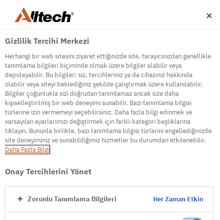
Gizlilik Tercihi Merkezi
Herhangi bir web sitesini ziyaret ettiğinizde site, tarayıcınızdan genellikle
tanımlama bilgileri biçiminde olmak üzere bilgiler alabilir veya
depolayabilir. Bu bilgiler; siz, tercihleriniz ya da cihazınız hakkında
olabilir veya siteyi beklediğiniz şekilde çalıştırmak üzere kullanılabilir.
500
Bilgiler çoğunlukla sizi doğrudan tanımlamaz ancak size daha
kişiselleştirilmiş bir web deneyimi sunabilir. Bazı tanımlama bilgisi
türlerine izin vermemeyi seçebilirsiniz. Daha fazla bilgi edinmek ve
varsayılan ayarlarımızı değiştirmek için farklı kategori başlıklarına
Internal Error Server
tıklayın. Bununla birlikte, bazı tanımlama bilgisi türlerini engellediğinizde
site deneyiminiz ve sunabildiğimiz hizmetler bu durumdan etkilenebilir.
It seems we're experiencing some technical
Daha Fazla Bilgi
difficulties. Try refreshing the page or go to the
homepage
Onay Tercihlerini Yönet
Go to Homepage
Zorunlu Tanımlama Bilgileri
Her Zaman Etkin