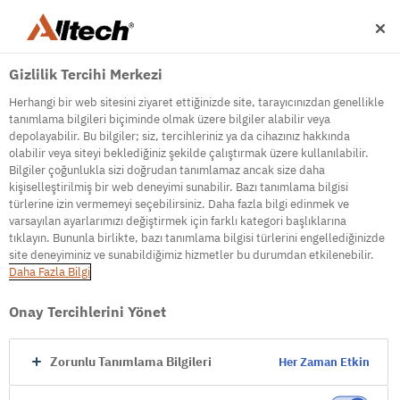
Gizlilik Tercihi Merkezi
Herhangi bir web sitesini ziyaret ettiğinizde site, tarayıcınızdan genellikle
tanımlama bilgileri biçiminde olmak üzere bilgiler alabilir veya
depolayabilir. Bu bilgiler; siz, tercihleriniz ya da cihazınız hakkında
olabilir veya siteyi beklediğiniz şekilde çalıştırmak üzere kullanılabilir.
500
Bilgiler çoğunlukla sizi doğrudan tanımlamaz ancak size daha
kişiselleştirilmiş bir web deneyimi sunabilir. Bazı tanımlama bilgisi
türlerine izin vermemeyi seçebilirsiniz. Daha fazla bilgi edinmek ve
varsayılan ayarlarımızı değiştirmek için farklı kategori başlıklarına
Internal Error Server
tıklayın. Bununla birlikte, bazı tanımlama bilgisi türlerini engellediğinizde
site deneyiminiz ve sunabildiğimiz hizmetler bu durumdan etkilenebilir.
It seems we're experiencing some technical
Daha Fazla Bilgi
difficulties. Try refreshing the page or go to the
homepage
Onay Tercihlerini Yönet
Go to Homepage
Zorunlu Tanımlama Bilgileri
Her Zaman Etkin