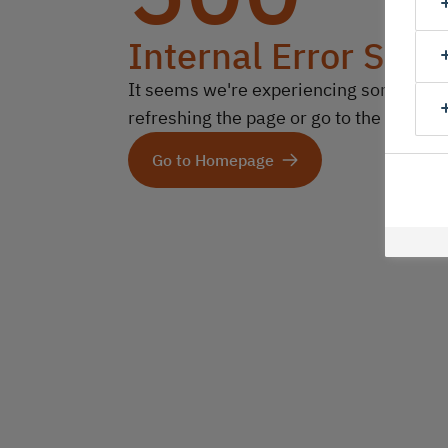
Internal Error Serv
It seems we're experiencing some technic
refreshing the page or go to the homep
Go to Homepage