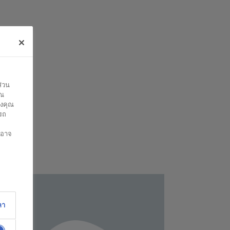
ส่วน
ุณ
องคุณ
รถ
ทอาจ
ลา