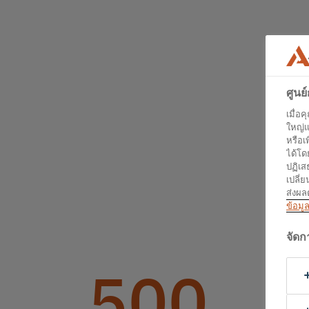
ศูนย
เมื่อ
ใหญ่แ
หรือเ
ได้โด
ปฏิเส
เปลี่
ส่งผล
ข้อมูล
จัด
500