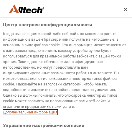
Центр настроек конфиденциальности
Когда вы посещаете какой-либо веб-сайт, он может сохранять
информацию в вашем браузере или получать из него данные, в
основном в виде файлов cookie. Эта информация может относиться
к вам, вашим предпочтениям, вашему устройству или будет
500
использоваться для правильной работы веб-сайта с вашей точки
зрения. Такие данные обычно не идентифицируют вас
непосредственно, но могут предоставлять вам
индивидуализированные возможности работы в интернете. Вы
Internal Error Server
можете отказаться от использования некоторых типов файлов
cookie. Нажимайте на заголовки категорий, чтобы узнать
It seems we're experiencing some technical
подробности и изменить настройки, заданные по умолчанию.
difficulties. Try refreshing the page or go to the
Однако вы должны понимать, что блокировка некоторых типов
homepage
cookie может повлиять на использование вами веб-сайта и
ограничить предлагаемые нами услуги.
Go to Homepage
Дополнительная информация
Управление настройками согласия