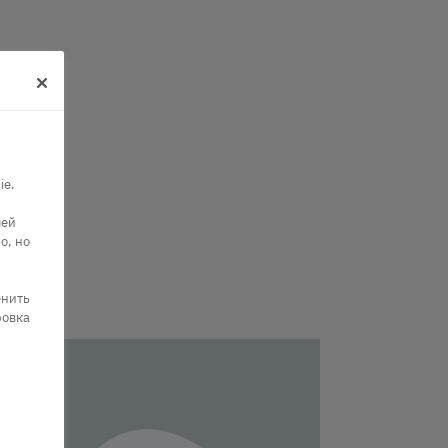
ie.
шей
о, но
енить
ровка