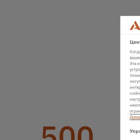
Цен
Когд
вашем
Эта 
устро
точк
могу
инте
cooki
наст
некот
огра
Допо
500
Упр