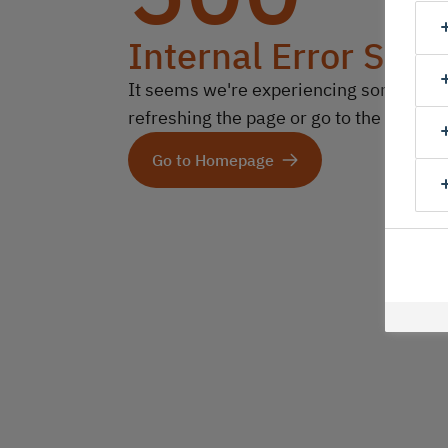
Internal Error Serv
It seems we're experiencing some technic
refreshing the page or go to the homep
Go to Homepage