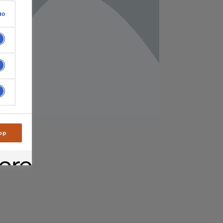
но
ор