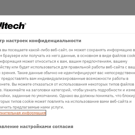
тр настроек конфиденциальности
а вы посещаете какой-либо веб-сайт, он может сохранять информацию в
 браузере или получать из него данные, в основном в виде файлов cook
информация может относиться к вам, вашим предпочтениям, вашему
йству или будет использоваться для правильной работы веб-сайта с ва
и зрения. Такие данные обычно не идентифицируют вас непосредственн
т предоставлять вам индивидуализированные возможности работы в
рнете. Вы можете отказаться от использования некоторых типов файлов
e. Нажимайте на заголовки категорий, чтобы узнать подробности и изм
ройки, заданные по умолчанию. Однако вы должны понимать, что блоки
орых типов cookie может повлиять на использование вами веб-сайта и
ничить предлагаемые нами услуги.
лнительная информация
авление настройками согласия