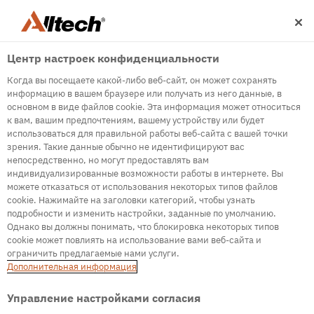
Центр настроек конфиденциальности
Когда вы посещаете какой-либо веб-сайт, он может сохранять
информацию в вашем браузере или получать из него данные, в
основном в виде файлов cookie. Эта информация может относиться
к вам, вашим предпочтениям, вашему устройству или будет
500
использоваться для правильной работы веб-сайта с вашей точки
зрения. Такие данные обычно не идентифицируют вас
непосредственно, но могут предоставлять вам
индивидуализированные возможности работы в интернете. Вы
Internal Error Server
можете отказаться от использования некоторых типов файлов
cookie. Нажимайте на заголовки категорий, чтобы узнать
It seems we're experiencing some technical
подробности и изменить настройки, заданные по умолчанию.
difficulties. Try refreshing the page or go to the
Однако вы должны понимать, что блокировка некоторых типов
homepage
cookie может повлиять на использование вами веб-сайта и
ограничить предлагаемые нами услуги.
Go to Homepage
Дополнительная информация
Управление настройками согласия