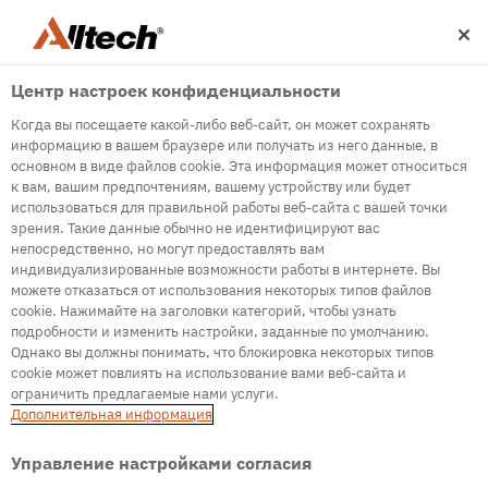
Центр настроек конфиденциальности
Когда вы посещаете какой-либо веб-сайт, он может сохранять
информацию в вашем браузере или получать из него данные, в
основном в виде файлов cookie. Эта информация может относиться
к вам, вашим предпочтениям, вашему устройству или будет
500
использоваться для правильной работы веб-сайта с вашей точки
зрения. Такие данные обычно не идентифицируют вас
непосредственно, но могут предоставлять вам
индивидуализированные возможности работы в интернете. Вы
Internal Error Server
можете отказаться от использования некоторых типов файлов
cookie. Нажимайте на заголовки категорий, чтобы узнать
It seems we're experiencing some technical
подробности и изменить настройки, заданные по умолчанию.
difficulties. Try refreshing the page or go to the
Однако вы должны понимать, что блокировка некоторых типов
homepage
cookie может повлиять на использование вами веб-сайта и
ограничить предлагаемые нами услуги.
Go to Homepage
Дополнительная информация
Управление настройками согласия