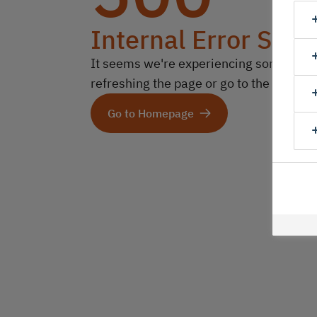
Internal Error Serv
It seems we're experiencing some technic
refreshing the page or go to the homep
Go to Homepage