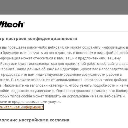
тр настроек конфиденциальности
а вы посещаете какой-либо веб-сайт, он может сохранять информацию в
 браузере или получать из него данные, в основном в виде файлов cook
информация может относиться к вам, вашим предпочтениям, вашему
йству или будет использоваться для правильной работы веб-сайта с ва
и зрения. Такие данные обычно не идентифицируют вас непосредственн
т предоставлять вам индивидуализированные возможности работы в
рнете. Вы можете отказаться от использования некоторых типов файлов
e. Нажимайте на заголовки категорий, чтобы узнать подробности и изм
ройки, заданные по умолчанию. Однако вы должны понимать, что блоки
орых типов cookie может повлиять на использование вами веб-сайта и
ничить предлагаемые нами услуги.
лнительная информация
авление настройками согласия