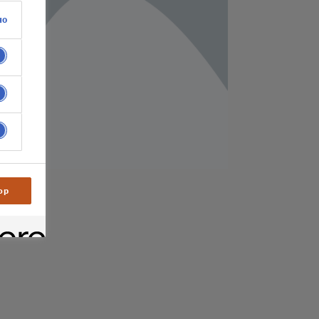
но
ор