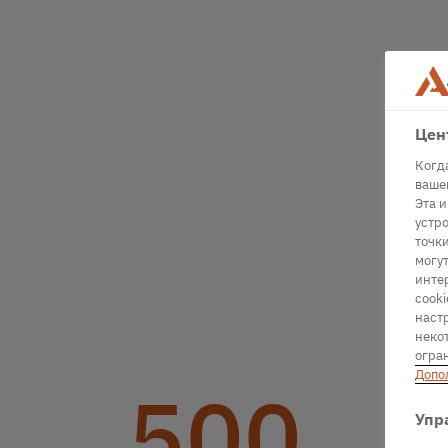
Цен
Когд
вашем
Эта 
устро
точк
могу
инте
cooki
наст
некот
огра
Допо
500
Упр