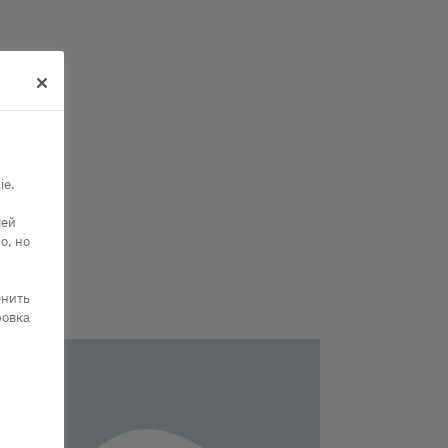
ie.
шей
о, но
енить
ровка