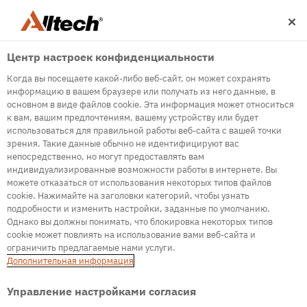
Центр настроек конфиденциальности
Когда вы посещаете какой-либо веб-сайт, он может сохранять
информацию в вашем браузере или получать из него данные, в
основном в виде файлов cookie. Эта информация может относиться
к вам, вашим предпочтениям, вашему устройству или будет
500
использоваться для правильной работы веб-сайта с вашей точки
зрения. Такие данные обычно не идентифицируют вас
непосредственно, но могут предоставлять вам
индивидуализированные возможности работы в интернете. Вы
Internal Error Server
можете отказаться от использования некоторых типов файлов
cookie. Нажимайте на заголовки категорий, чтобы узнать
It seems we're experiencing some technical
подробности и изменить настройки, заданные по умолчанию.
difficulties. Try refreshing the page or go to the
Однако вы должны понимать, что блокировка некоторых типов
homepage
cookie может повлиять на использование вами веб-сайта и
ограничить предлагаемые нами услуги.
Go to Homepage
Дополнительная информация
Управление настройками согласия