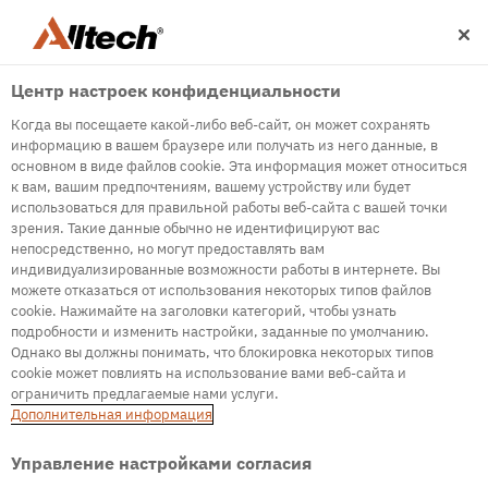
Центр настроек конфиденциальности
Когда вы посещаете какой-либо веб-сайт, он может сохранять
информацию в вашем браузере или получать из него данные, в
основном в виде файлов cookie. Эта информация может относиться
к вам, вашим предпочтениям, вашему устройству или будет
500
использоваться для правильной работы веб-сайта с вашей точки
зрения. Такие данные обычно не идентифицируют вас
непосредственно, но могут предоставлять вам
индивидуализированные возможности работы в интернете. Вы
Internal Error Server
можете отказаться от использования некоторых типов файлов
cookie. Нажимайте на заголовки категорий, чтобы узнать
It seems we're experiencing some technical
подробности и изменить настройки, заданные по умолчанию.
difficulties. Try refreshing the page or go to the
Однако вы должны понимать, что блокировка некоторых типов
homepage
cookie может повлиять на использование вами веб-сайта и
ограничить предлагаемые нами услуги.
Go to Homepage
Дополнительная информация
Управление настройками согласия