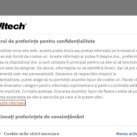
rul de preferințe pentru confidențialitate
vizitați orice site web, acesta poate stoca sau prelua informații pe browserul 
les sub formă de cookie-uri. Aceste informații ar putea fi despre dvs., preferin
au la dispozitivul dvs. și sunt utilizate în principal pentru ca site-ul să funcțio
m este de așteptat. De obicei, informațiile nu vă identifică direct, dar vă pot 
eriență web mai personalizată. Deoarece vă respectăm dreptul la
ențialitate, puteți alege să nu permiteți anumite tipuri de cookie-uri. Faceți c
ile diverselor categorii pentru informații suplimentare și pentru a schimba setă
re implicite. Cu toate acestea, blocarea anumitor tipuri de fișiere cookie vă p
nța experiența pe site și serviciile pe care vi le putem oferi.
ulte informaţii
ionați preferințele de consimțământ
Cookie-urile strict necesare
Mereu acti