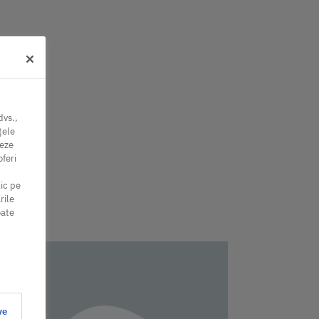
dvs.,
țele
neze
oferi
lic pe
rile
oate
ve