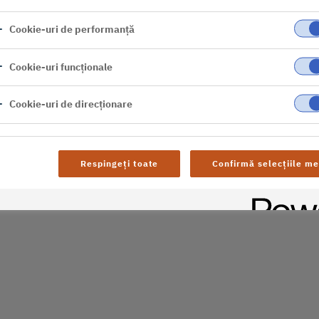
er
Cookie-uri de performanță
al difficulties. Try
Cookie-uri funcționale
age
Cookie-uri de direcționare
Respingeți toate
Confirmă selecțiile me