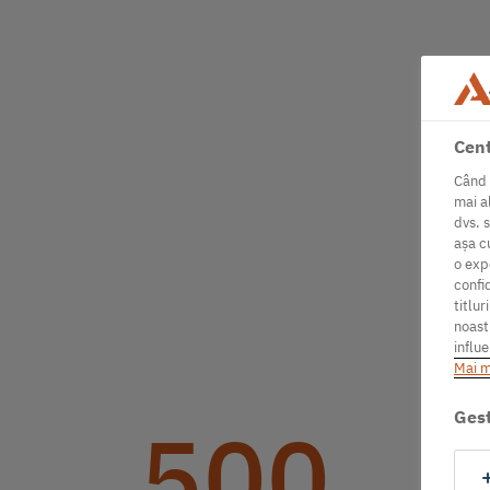
Cent
Când 
mai a
dvs. s
așa cu
o exp
confid
titlur
noast
influe
Mai m
Gest
500