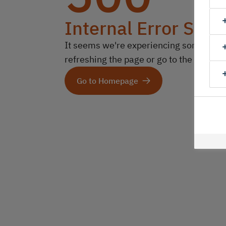
Internal Error Serv
It seems we're experiencing some technic
refreshing the page or go to the homep
Go to Homepage