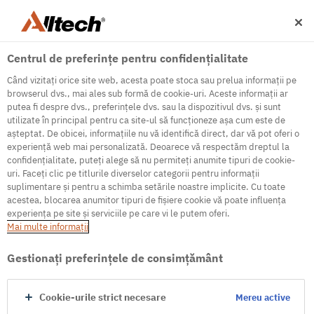
Centrul de preferințe pentru confidențialitate
Când vizitați orice site web, acesta poate stoca sau prelua informații pe
browserul dvs., mai ales sub formă de cookie-uri. Aceste informații ar
putea fi despre dvs., preferințele dvs. sau la dispozitivul dvs. și sunt
utilizate în principal pentru ca site-ul să funcționeze așa cum este de
500
așteptat. De obicei, informațiile nu vă identifică direct, dar vă pot oferi o
experiență web mai personalizată. Deoarece vă respectăm dreptul la
confidențialitate, puteți alege să nu permiteți anumite tipuri de cookie-
uri. Faceți clic pe titlurile diverselor categorii pentru informații
Internal Error Server
suplimentare și pentru a schimba setările noastre implicite. Cu toate
acestea, blocarea anumitor tipuri de fișiere cookie vă poate influența
It seems we're experiencing some technical
experiența pe site și serviciile pe care vi le putem oferi.
difficulties. Try refreshing the page or go to the
Mai multe informaţii
homepage
Gestionați preferințele de consimțământ
Go to Homepage
Cookie-urile strict necesare
Mereu active