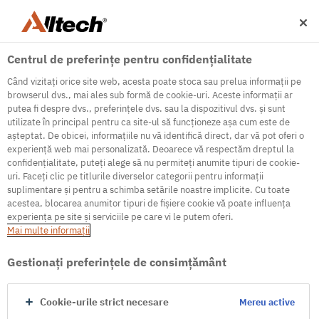
Centrul de preferințe pentru confidențialitate
Când vizitați orice site web, acesta poate stoca sau prelua informații pe
browserul dvs., mai ales sub formă de cookie-uri. Aceste informații ar
putea fi despre dvs., preferințele dvs. sau la dispozitivul dvs. și sunt
utilizate în principal pentru ca site-ul să funcționeze așa cum este de
500
așteptat. De obicei, informațiile nu vă identifică direct, dar vă pot oferi o
experiență web mai personalizată. Deoarece vă respectăm dreptul la
confidențialitate, puteți alege să nu permiteți anumite tipuri de cookie-
uri. Faceți clic pe titlurile diverselor categorii pentru informații
Internal Error Server
suplimentare și pentru a schimba setările noastre implicite. Cu toate
acestea, blocarea anumitor tipuri de fișiere cookie vă poate influența
It seems we're experiencing some technical
experiența pe site și serviciile pe care vi le putem oferi.
difficulties. Try refreshing the page or go to the
Mai multe informaţii
homepage
Gestionați preferințele de consimțământ
Go to Homepage
Cookie-urile strict necesare
Mereu active