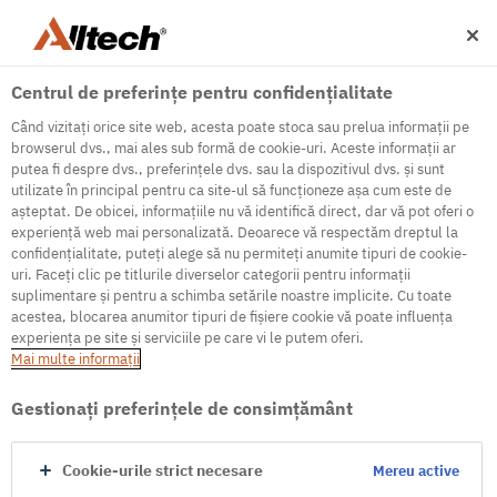
Centrul de preferințe pentru confidențialitate
Când vizitați orice site web, acesta poate stoca sau prelua informații pe
browserul dvs., mai ales sub formă de cookie-uri. Aceste informații ar
putea fi despre dvs., preferințele dvs. sau la dispozitivul dvs. și sunt
utilizate în principal pentru ca site-ul să funcționeze așa cum este de
500
așteptat. De obicei, informațiile nu vă identifică direct, dar vă pot oferi o
experiență web mai personalizată. Deoarece vă respectăm dreptul la
confidențialitate, puteți alege să nu permiteți anumite tipuri de cookie-
uri. Faceți clic pe titlurile diverselor categorii pentru informații
Internal Error Server
suplimentare și pentru a schimba setările noastre implicite. Cu toate
acestea, blocarea anumitor tipuri de fișiere cookie vă poate influența
It seems we're experiencing some technical
experiența pe site și serviciile pe care vi le putem oferi.
difficulties. Try refreshing the page or go to the
Mai multe informaţii
homepage
Gestionați preferințele de consimțământ
Go to Homepage
Cookie-urile strict necesare
Mereu active