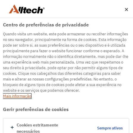
Centro de preferências de privacidade
Quando visita um website, este pode armazenar ou recolher informações
no seu navegador, principalmente na forma de cookies. Esta informação
pode ser sobre si, as suas preferências ou o seu dispositivo e é utilizada
principalmente para fazer o website funcionar conforme o esperado. A
500
informação normalmente não o identifica diretamente, mas pode dar-lhe
uma experiência web mais personalizada. Uma vez que respeitamos o
seu direito à privacidade, pode optar por não permitir alguns tipos de
cookies. Clique nos cabeçalhos das diferentes categorias para saber
Servidor de erro interno
mais e alterar as nossas configurações predefinidas. No entanto, o
bloqueio de alguns tipos de cookies pode afetar a sua experiência no
Parece que estamos enfrentando alguns problemas
website e os serviços que podemos oferecer.
técnicos. Tente atualizar a página ou acesse a página
Mais informação
inicial
Gerir preferências de cookies
Ir para a página inicial
Cookies estritamente
Sempre ativos
necessários