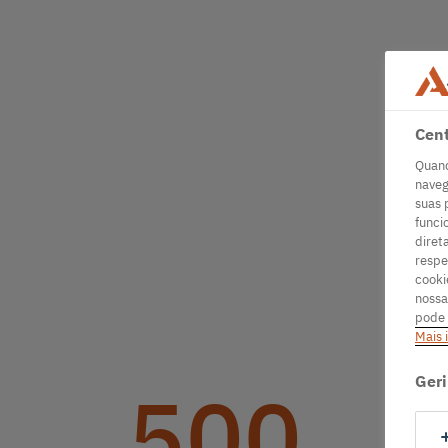
Cent
Quand
naveg
suas 
funci
diret
respe
cooki
nossa
pode 
Mais 
Geri
500