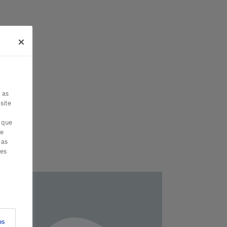
 as
site
 que
de
 as
ies
os