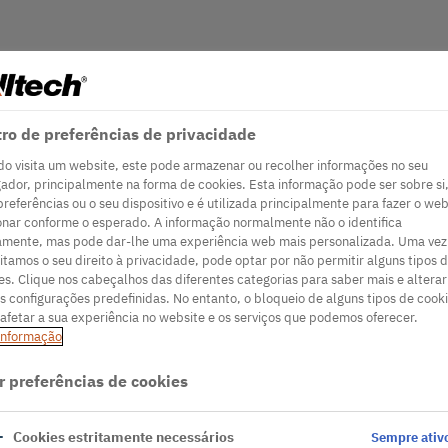
ro de preferências de privacidade
o visita um website, este pode armazenar ou recolher informações no seu
ador, principalmente na forma de cookies. Esta informação pode ser sobre si,
preferências ou o seu dispositivo e é utilizada principalmente para fazer o web
onar conforme o esperado. A informação normalmente não o identifica
amente, mas pode dar-lhe uma experiência web mais personalizada. Uma vez
itamos o seu direito à privacidade, pode optar por não permitir alguns tipos 
es. Clique nos cabeçalhos das diferentes categorias para saber mais e alterar
s configurações predefinidas. No entanto, o bloqueio de alguns tipos de cook
afetar a sua experiência no website e os serviços que podemos oferecer.
informação
r preferências de cookies
Cookies estritamente necessários
Sempre ativ