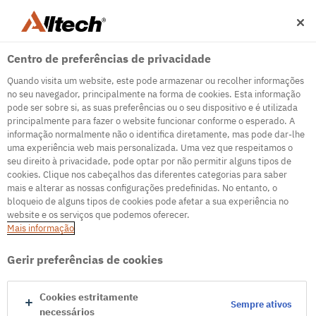
Centro de preferências de privacidade
Quando visita um website, este pode armazenar ou recolher informações
no seu navegador, principalmente na forma de cookies. Esta informação
pode ser sobre si, as suas preferências ou o seu dispositivo e é utilizada
principalmente para fazer o website funcionar conforme o esperado. A
500
informação normalmente não o identifica diretamente, mas pode dar-lhe
uma experiência web mais personalizada. Uma vez que respeitamos o
seu direito à privacidade, pode optar por não permitir alguns tipos de
cookies. Clique nos cabeçalhos das diferentes categorias para saber
Servidor de erro interno
mais e alterar as nossas configurações predefinidas. No entanto, o
bloqueio de alguns tipos de cookies pode afetar a sua experiência no
Parece que estamos enfrentando alguns problemas
website e os serviços que podemos oferecer.
técnicos. Tente atualizar a página ou acesse a página
Mais informação
inicial
Gerir preferências de cookies
Ir para a página inicial
Cookies estritamente
Sempre ativos
necessários