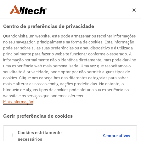
Centro de preferências de privacidade
Quando visita um website, este pode armazenar ou recolher informações
no seu navegador, principalmente na forma de cookies. Esta informação
pode ser sobre si, as suas preferências ou o seu dispositivo e é utilizada
principalmente para fazer o website funcionar conforme o esperado. A
500
informação normalmente não o identifica diretamente, mas pode dar-lhe
uma experiência web mais personalizada. Uma vez que respeitamos o
seu direito à privacidade, pode optar por não permitir alguns tipos de
cookies. Clique nos cabeçalhos das diferentes categorias para saber
Servidor de erro interno
mais e alterar as nossas configurações predefinidas. No entanto, o
bloqueio de alguns tipos de cookies pode afetar a sua experiência no
Parece que estamos enfrentando alguns problemas
website e os serviços que podemos oferecer.
técnicos. Tente atualizar a página ou acesse a página
Mais informação
inicial
Gerir preferências de cookies
Ir para a página inicial
Cookies estritamente
Sempre ativos
necessários