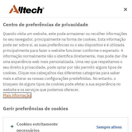
Centro de preferências de privacidade
Quando visita um website, este pode armazenar ou recolher informações
no seu navegador, principalmente na forma de cookies. Esta informação
pode ser sobre si, as suas preferências ou o seu dispositivo e é utilizada
principalmente para fazer o website funcionar conforme o esperado. A
500
informação normalmente não o identifica diretamente, mas pode dar-lhe
uma experiência web mais personalizada. Uma vez que respeitamos o
seu direito à privacidade, pode optar por não permitir alguns tipos de
cookies. Clique nos cabeçalhos das diferentes categorias para saber
Servidor de erro interno
mais e alterar as nossas configurações predefinidas. No entanto, o
bloqueio de alguns tipos de cookies pode afetar a sua experiência no
Parece que estamos enfrentando alguns problemas
website e os serviços que podemos oferecer.
técnicos. Tente atualizar a página ou acesse a página
Mais informação
inicial
Gerir preferências de cookies
Ir para a página inicial
Cookies estritamente
Sempre ativos
necessários