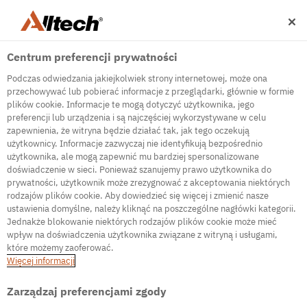
Centrum preferencji prywatności
Podczas odwiedzania jakiejkolwiek strony internetowej, może ona
przechowywać lub pobierać informacje z przeglądarki, głównie w formie
plików cookie. Informacje te mogą dotyczyć użytkownika, jego
preferencji lub urządzenia i są najczęściej wykorzystywane w celu
500
zapewnienia, że witryna będzie działać tak, jak tego oczekują
użytkownicy. Informacje zazwyczaj nie identyfikują bezpośrednio
użytkownika, ale mogą zapewnić mu bardziej spersonalizowane
doświadczenie w sieci. Ponieważ szanujemy prawo użytkownika do
Internal Error Server
prywatności, użytkownik może zrezygnować z akceptowania niektórych
rodzajów plików cookie. Aby dowiedzieć się więcej i zmienić nasze
It seems we're experiencing some technical
ustawienia domyślne, należy kliknąć na poszczególne nagłówki kategorii.
difficulties. Try refreshing the page or go to the
Jednakże blokowanie niektórych rodzajów plików cookie może mieć
homepage
wpływ na doświadczenia użytkownika związane z witryną i usługami,
które możemy zaoferować.
Go to Homepage
Więcej informacji
Zarządzaj preferencjami zgody