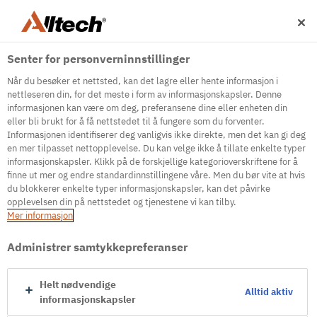
Senter for personverninnstillinger
Når du besøker et nettsted, kan det lagre eller hente informasjon i
nettleseren din, for det meste i form av informasjonskapsler. Denne
informasjonen kan være om deg, preferansene dine eller enheten din
eller bli brukt for å få nettstedet til å fungere som du forventer.
500
Informasjonen identifiserer deg vanligvis ikke direkte, men det kan gi deg
en mer tilpasset nettopplevelse. Du kan velge ikke å tillate enkelte typer
informasjonskapsler. Klikk på de forskjellige kategorioverskriftene for å
finne ut mer og endre standardinnstillingene våre. Men du bør vite at hvis
Internal Error Server
du blokkerer enkelte typer informasjonskapsler, kan det påvirke
opplevelsen din på nettstedet og tjenestene vi kan tilby.
It seems we're experiencing some technical
Mer informasjon
difficulties. Try refreshing the page or go to the
homepage
Administrer samtykkepreferanser
Go to Homepage
Helt nødvendige
Alltid aktiv
informasjonskapsler