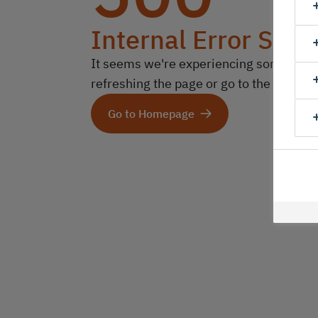
Internal Error Serv
It seems we're experiencing some technic
refreshing the page or go to the homep
Go to Homepage