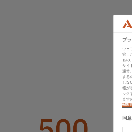
プラ
ウェ
管し
もの
サイ
通常
する
しな
報が
ック
ます
詳細
500
同意