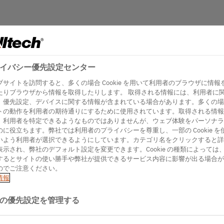
イバシー優先設定センター
ブサイトを訪問すると、多くの場合 Cookie を用いて利用者のブラウザに情報
たりブラウザから情報を取得したりします。 取得される情報には、利用者に
、優先設定、デバイスに関する情報が含まれている場合があります。多くの場
トの動作を利用者の期待通りにするために使用されています。取得される情報
、利用者を特定できるようなものではありませんが、ウェブ体験をパーソナラ
のに役立ちます。弊社では利用者のプライバシーを尊重し、一部の Cookie を
いよう利用者が選択できるようにしています。カテゴリ名をクリックすると詳
表示され、弊社のデフォルト設定を変更できます。Cookie の種類によっては
するとサイトの使い勝手や弊社が提供できるサービス内容に影響が出る場合が
のでご注意ください。
情報
の優先設定を管理する