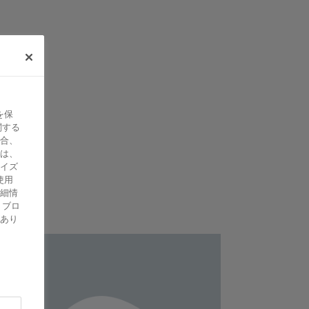
を保
関する
合、
は、
イズ
使用
細情
、ブロ
あり