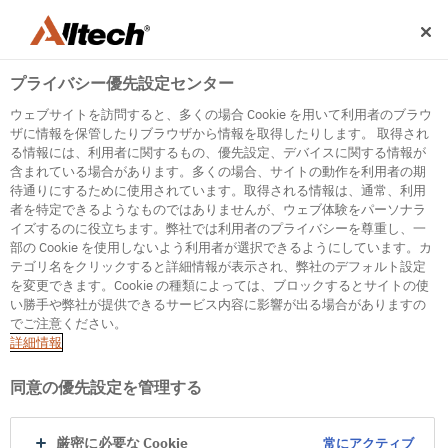
プライバシー優先設定センター
ウェブサイトを訪問すると、多くの場合 Cookie を用いて利用者のブラウ
ザに情報を保管したりブラウザから情報を取得したりします。 取得され
る情報には、利用者に関するもの、優先設定、デバイスに関する情報が
含まれている場合があります。多くの場合、サイトの動作を利用者の期
500
待通りにするために使用されています。取得される情報は、通常、利用
者を特定できるようなものではありませんが、ウェブ体験をパーソナラ
イズするのに役立ちます。弊社では利用者のプライバシーを尊重し、一
部の Cookie を使用しないよう利用者が選択できるようにしています。カ
Internal Error Server
テゴリ名をクリックすると詳細情報が表示され、弊社のデフォルト設定
を変更できます。Cookie の種類によっては、ブロックするとサイトの使
It seems we're experiencing some technical
い勝手や弊社が提供できるサービス内容に影響が出る場合がありますの
difficulties. Try refreshing the page or go to the
でご注意ください。
homepage
詳細情報
Go to Homepage
同意の優先設定を管理する
厳密に必要な Cookie
常にアクティブ