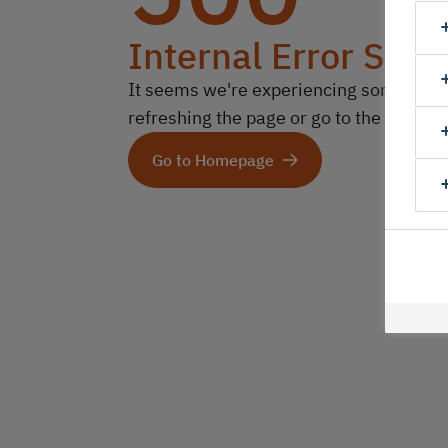
Internal Error Serv
It seems we're experiencing some technic
refreshing the page or go to the homep
Go to Homepage