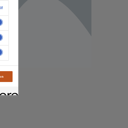
if
on