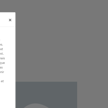
e
es.
 et
nt.
mais
 que
as
nir
 et