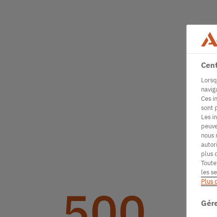
Cent
Lorsq
navig
Ces i
sont 
Les i
peuve
nous 
autor
plus 
Toute
les s
Plus 
500
Gére