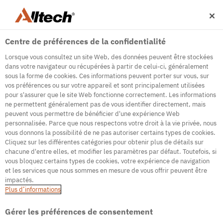
Centre de préférences de la confidentialité
Lorsque vous consultez un site Web, des données peuvent être stockées
dans votre navigateur ou récupérées à partir de celui-ci, généralement
sous la forme de cookies. Ces informations peuvent porter sur vous, sur
vos préférences ou sur votre appareil et sont principalement utilisées
500
pour s'assurer que le site Web fonctionne correctement. Les informations
ne permettent généralement pas de vous identifier directement, mais
peuvent vous permettre de bénéficier d'une expérience Web
personnalisée. Parce que nous respectons votre droit à la vie privée, nous
Internal Error Server
vous donnons la possibilité de ne pas autoriser certains types de cookies.
Cliquez sur les différentes catégories pour obtenir plus de détails sur
It seems we're experiencing some technical
chacune d'entre elles, et modifier les paramètres par défaut. Toutefois, si
difficulties. Try refreshing the page or go to the
vous bloquez certains types de cookies, votre expérience de navigation
homepage
et les services que nous sommes en mesure de vous offrir peuvent être
impactés.
Go to Homepage
Plus d’informations
Gérer les préférences de consentement