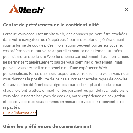
Centre de préférences de la confidentialité
Lorsque vous consultez un site Web, des données peuvent être stockées
dans votre navigateur ou récupérées à partir de celui-ci, généralement
sous la forme de cookies. Ces informations peuvent porter sur vous, sur
vos préférences ou sur votre appareil et sont principalement utilisées
500
pour s'assurer que le site Web fonctionne correctement. Les informations
ne permettent généralement pas de vous identifier directement, mais
peuvent vous permettre de bénéficier d'une expérience Web
personnalisée. Parce que nous respectons votre droit à la vie privée, nous
Internal Error Server
vous donnons la possibilité de ne pas autoriser certains types de cookies.
Cliquez sur les différentes catégories pour obtenir plus de détails sur
It seems we're experiencing some technical
chacune d'entre elles, et modifier les paramètres par défaut. Toutefois, si
difficulties. Try refreshing the page or go to the
vous bloquez certains types de cookies, votre expérience de navigation
homepage
et les services que nous sommes en mesure de vous offrir peuvent être
impactés.
Go to Homepage
Plus d’informations
Gérer les préférences de consentement