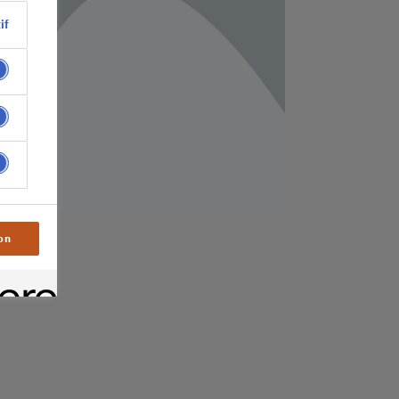
if
on