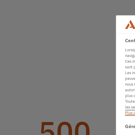
Cent
Lorsq
navig
Ces i
sont 
Les i
peuve
nous 
autor
plus 
Toute
les s
Plus 
500
Gére