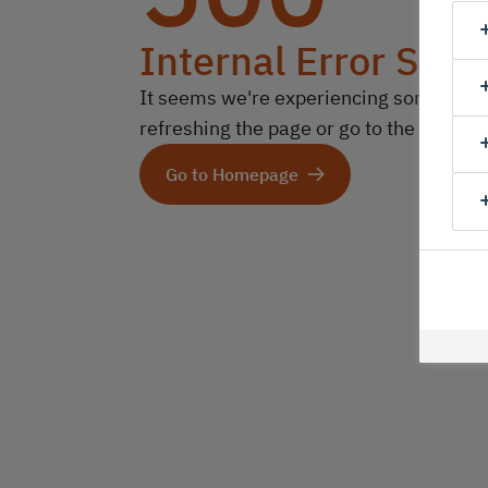
Internal Error Serv
It seems we're experiencing some technic
refreshing the page or go to the homep
Go to Homepage