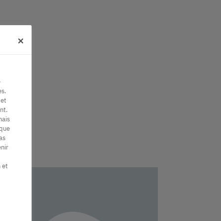
e
es.
 et
nt.
mais
 que
as
nir
 et