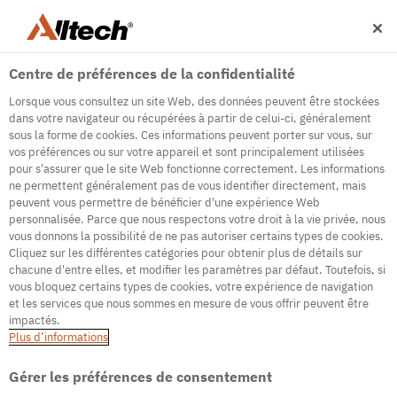
Centre de préférences de la confidentialité
Lorsque vous consultez un site Web, des données peuvent être stockées
dans votre navigateur ou récupérées à partir de celui-ci, généralement
sous la forme de cookies. Ces informations peuvent porter sur vous, sur
vos préférences ou sur votre appareil et sont principalement utilisées
pour s'assurer que le site Web fonctionne correctement. Les informations
500
ne permettent généralement pas de vous identifier directement, mais
peuvent vous permettre de bénéficier d'une expérience Web
personnalisée. Parce que nous respectons votre droit à la vie privée, nous
Erreur interne du serveur
vous donnons la possibilité de ne pas autoriser certains types de cookies.
Cliquez sur les différentes catégories pour obtenir plus de détails sur
Nous rencontrons des difficultés techniques. Veuillez
chacune d'entre elles, et modifier les paramètres par défaut. Toutefois, si
actualiser la page ou accéder à la page d'accueil
vous bloquez certains types de cookies, votre expérience de navigation
et les services que nous sommes en mesure de vous offrir peuvent être
Aller à la page d'accueil
impactés.
Plus d’informations
Gérer les préférences de consentement