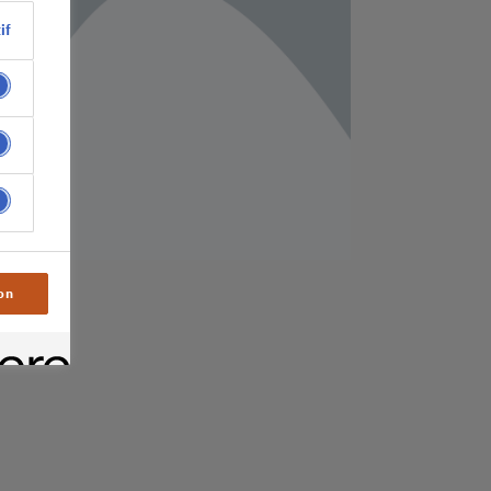
if
on