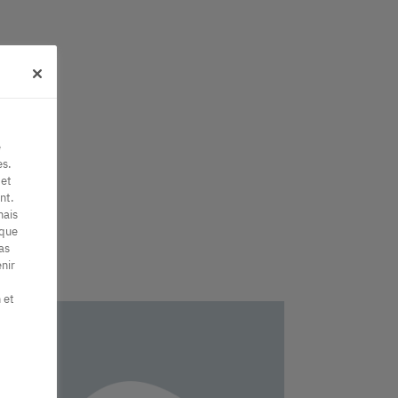
e
es.
 et
nt.
mais
 que
as
nir
 et