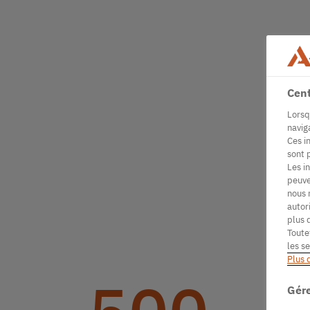
Cent
Lorsq
navig
Ces i
sont 
Les i
peuve
nous 
autor
plus 
Toute
les s
Plus 
Gére