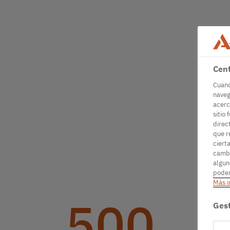
Cent
Cuand
naveg
acerc
sitio 
direc
que r
ciert
cambi
algun
podem
Más i
500
Gest