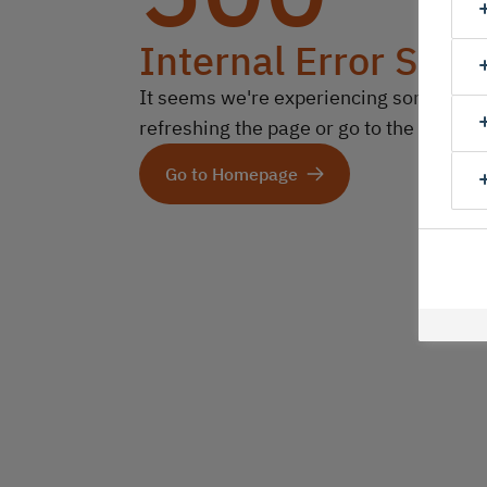
Internal Error Serv
It seems we're experiencing some technic
refreshing the page or go to the homep
Go to Homepage