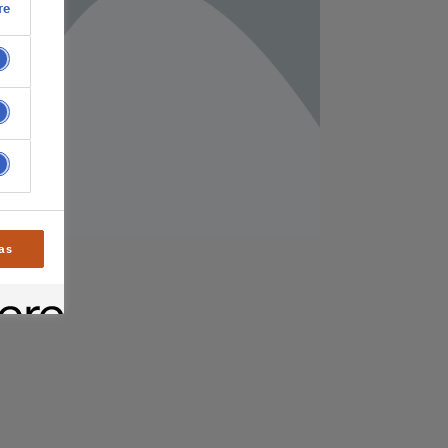
re
as