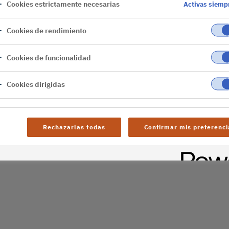
Cookies estrictamente necesarias
Activas siemp
er
Cookies de rendimiento
al difficulties. Try
Cookies de funcionalidad
age
Cookies dirigidas
Rechazarlas todas
Confirmar mis preferenci