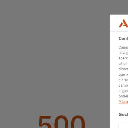
Cent
Cuand
naveg
acerc
sitio 
direc
que r
ciert
cambi
algun
podem
Más i
500
Gest