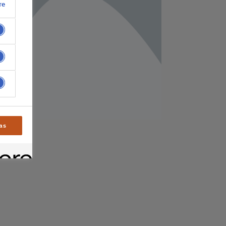
re
as