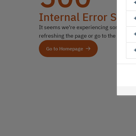
Internal Error Serv
It seems we're experiencing some technic
refreshing the page or go to the homep
Go to Homepage