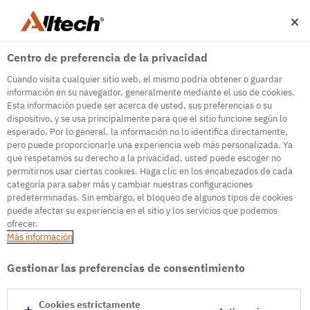
Centro de preferencia de la privacidad
Cuando visita cualquier sitio web, el mismo podría obtener o guardar
información en su navegador, generalmente mediante el uso de cookies.
Esta información puede ser acerca de usted, sus preferencias o su
dispositivo, y se usa principalmente para que el sitio funcione según lo
500
esperado. Por lo general, la información no lo identifica directamente,
pero puede proporcionarle una experiencia web más personalizada. Ya
que respetamos su derecho a la privacidad, usted puede escoger no
permitirnos usar ciertas cookies. Haga clic en los encabezados de cada
Internal Error Server
categoría para saber más y cambiar nuestras configuraciones
predeterminadas. Sin embargo, el bloqueo de algunos tipos de cookies
It seems we're experiencing some technical
puede afectar su experiencia en el sitio y los servicios que podemos
difficulties. Try refreshing the page or go to the
ofrecer.
homepage
Más información
Go to Homepage
Gestionar las preferencias de consentimiento
Cookies estrictamente