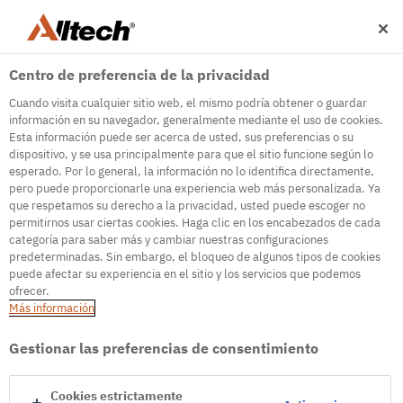
Centro de preferencia de la privacidad
Cuando visita cualquier sitio web, el mismo podría obtener o guardar
información en su navegador, generalmente mediante el uso de cookies.
Esta información puede ser acerca de usted, sus preferencias o su
dispositivo, y se usa principalmente para que el sitio funcione según lo
500
esperado. Por lo general, la información no lo identifica directamente,
pero puede proporcionarle una experiencia web más personalizada. Ya
que respetamos su derecho a la privacidad, usted puede escoger no
permitirnos usar ciertas cookies. Haga clic en los encabezados de cada
Internal Error Server
categoría para saber más y cambiar nuestras configuraciones
predeterminadas. Sin embargo, el bloqueo de algunos tipos de cookies
It seems we're experiencing some technical
puede afectar su experiencia en el sitio y los servicios que podemos
difficulties. Try refreshing the page or go to the
ofrecer.
homepage
Más información
Go to Homepage
Gestionar las preferencias de consentimiento
Cookies estrictamente