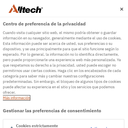
Centro de preferencia de la privacidad
Cuando visita cualquier sitio web, el mismo podría obtener o guardar
información en su navegador, generalmente mediante el uso de cookies.
Esta información puede ser acerca de usted, sus preferencias o su
dispositivo, y se usa principalmente para que el sitio funcione según lo
500
esperado. Por lo general, la información no lo identifica directamente,
pero puede proporcionarle una experiencia web más personalizada. Ya
que respetamos su derecho a la privacidad, usted puede escoger no
permitirnos usar ciertas cookies. Haga clic en los encabezados de cada
Internal Error Server
categoría para saber más y cambiar nuestras configuraciones
predeterminadas. Sin embargo, el bloqueo de algunos tipos de cookies
It seems we're experiencing some technical
puede afectar su experiencia en el sitio y los servicios que podemos
difficulties. Try refreshing the page or go to the
ofrecer.
homepage
Más información
Go to Homepage
Gestionar las preferencias de consentimiento
Cookies estrictamente