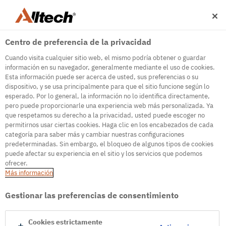
Centro de preferencia de la privacidad
Cuando visita cualquier sitio web, el mismo podría obtener o guardar
información en su navegador, generalmente mediante el uso de cookies.
Esta información puede ser acerca de usted, sus preferencias o su
dispositivo, y se usa principalmente para que el sitio funcione según lo
500
esperado. Por lo general, la información no lo identifica directamente,
pero puede proporcionarle una experiencia web más personalizada. Ya
que respetamos su derecho a la privacidad, usted puede escoger no
permitirnos usar ciertas cookies. Haga clic en los encabezados de cada
Internal Error Server
categoría para saber más y cambiar nuestras configuraciones
predeterminadas. Sin embargo, el bloqueo de algunos tipos de cookies
It seems we're experiencing some technical
puede afectar su experiencia en el sitio y los servicios que podemos
difficulties. Try refreshing the page or go to the
ofrecer.
homepage
Más información
Go to Homepage
Gestionar las preferencias de consentimiento
Cookies estrictamente